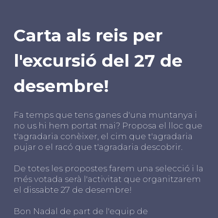
Carta als reis per
l'excursió del 27 de
desembre!
Fa temps que tens ganes d'una muntanya i
no us hi hem portat mai? Proposa el lloc que
t'agradaria conèixer, el cim que t'agradaria
pujar o el racó que t'agradaria descobrir.
De totes les propostes farem una selecció i la
més votada serà l'activitat que organitzarem
el dissabte 27 de desembre!
Bon Nadal de part de l'equip de