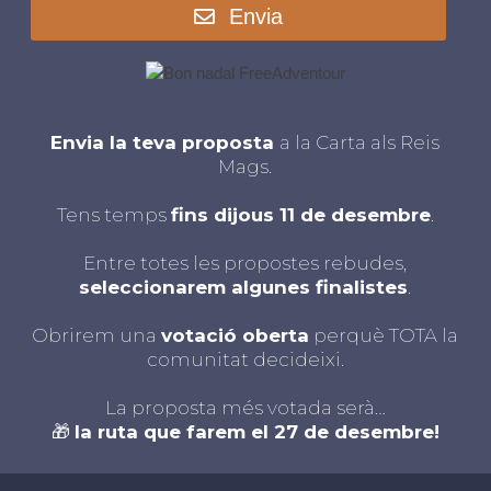
Envia
Envia la teva proposta
a la Carta als Reis
Mags.
Tens temps
fins dijous 11 de desembre
.
Entre totes les propostes rebudes,
seleccionarem algunes finalistes
.
Obrirem una
votació oberta
perquè TOTA la
comunitat decideixi.
La proposta més votada serà…
🎁
la ruta que farem el 27 de desembre!