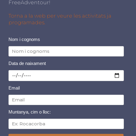
FreeAdventour!
Torna a la web per veure les activitats ja
programades.
Nom i cognoms
Data de naixament
Email
Muntanya, cim o lloc: