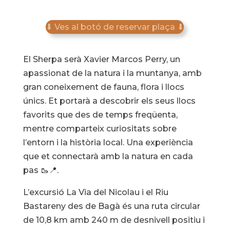
⬇ Ves al botó de reservar plaça ⬇
El Sherpa serà Xavier Marcos Perry, un
apassionat de la natura i la muntanya, amb
gran coneixement de fauna, flora i llocs
únics. Et portarà a descobrir els seus llocs
favorits que des de temps freqüenta,
mentre comparteix curiositats sobre
l’entorn i la història local. Una experiència
que et connectarà amb la natura en cada
pas 🥾📍.
L’excursió La Via del Nicolau i el Riu
Bastareny des de Bagà és una ruta circular
de 10,8 km amb 240 m de desnivell positiu i