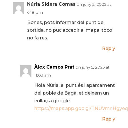
Núria Sidera Comas
on juny 2, 2025 at
6:18 pm
Bones, pots informar del punt de
sortida, no puc accedir al mapa, toco i
no fa res.
Reply
Àlex Camps Prat
on juny 5, 2025 at
11:03 am
Hola Núria, el punt és l’aparcament
del poble de Bagà, et deixem un
enllaç a google:
https://maps.app.goo.gl/TNUVmnHgye
Reply