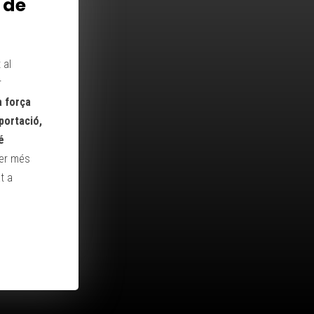
 de
 al
r
a força
aportació,
é
fer més
at a