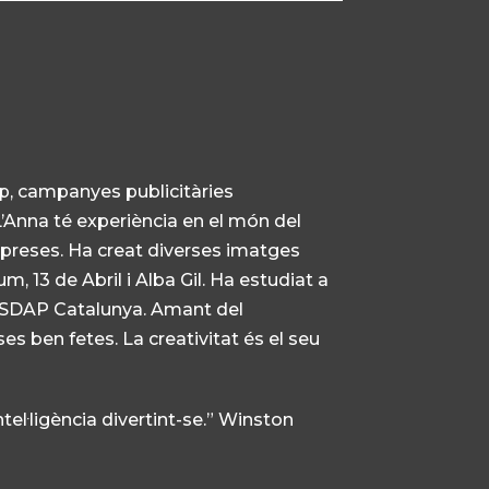
p, campanyes publicitàries
’Anna té experiè
ncia en el món del
reses. Ha creat diverses imatges
ium
, 13 de Abril i Alba Gil. Ha estudiat a
a ESDAP Catalunya. Amant del
es ben fetes. La creativitat és el seu
intel·ligència divertint-se.” Winston