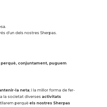
esa.
vés d’un dels nostres Sherpas.
pas perquè, conjuntament, puguem
antenir-la neta
; i la millor forma de fer-
 a la societat diverses
activitats
vetllarem perquè
els nostres Sherpas