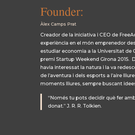
Founder:
Àlex Camps Prat
Creador de la iniciativa i
CEO de
FreeA
experiència en el mó
n emprenedor des
estudiar economia a la Universitat de 
premi
Startup
Weekend
Girona 2015. D
havia interessat la natura i la va redes
de l’aventura i dels esports a l’aire lliur
moments lliures, sempre buscant idee
“Només tu pots decidir què fer amb
donat.” J. R. R. Tolkien.