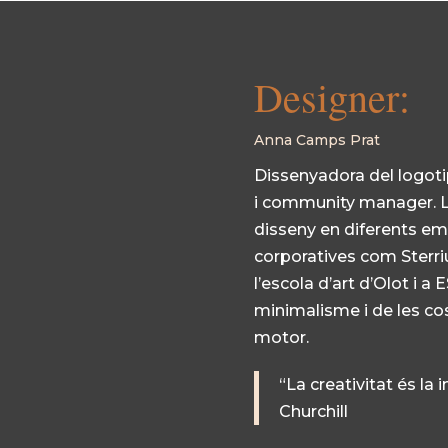
Designer:
Anna Camps Prat
Dissenyadora del logoti
i
com
m
unity
manager. L
disseny en diferents
emp
corporatives com
Sterr
l’escola d’art d’Olot i 
minimalisme i de les cos
motor
.
“La creativitat és la 
Churchill