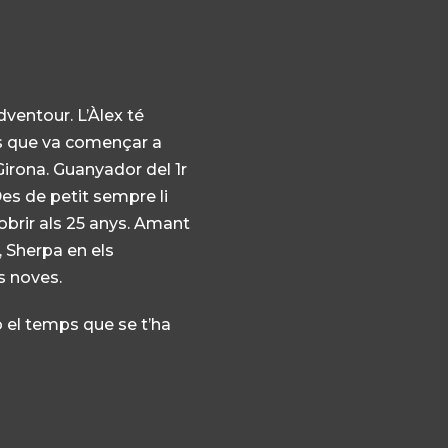
dventour
. L’Àlex té
 que va començar a
Girona. Guanyador del 1r
es de petit sempre li
cobrir als 25 anys. Amant
e, Sherpa en els
s noves.
 el temps que se t’ha