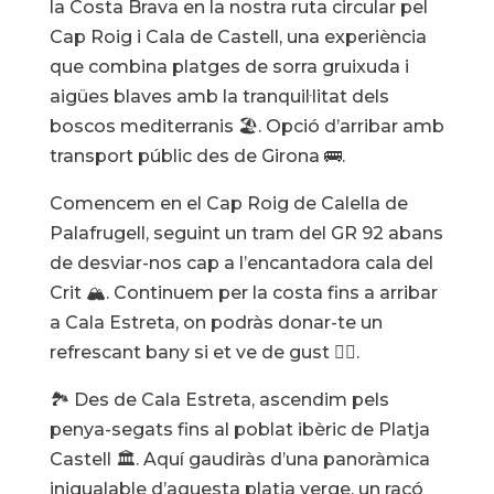
la Costa Brava en la nostra ruta circular pel
Cap Roig i Cala de Castell, una experiència
que combina platges de sorra gruixuda i
aigües blaves amb la tranquil·litat dels
boscos mediterranis 🏖️. Opció d’arribar amb
transport públic des de Girona 🚌.
Comencem en el Cap Roig de Calella de
Palafrugell, seguint un tram del GR 92 abans
de desviar-nos cap a l’encantadora cala del
Crit 🏔️. Continuem per la costa fins a arribar
a Cala Estreta, on podràs donar-te un
refrescant bany si et ve de gust 🏊‍♂️.
🏞️ Des de Cala Estreta, ascendim pels
penya-segats fins al poblat ibèric de Platja
Castell 🏛️. Aquí gaudiràs d’una panoràmica
inigualable d’aquesta platja verge, un racó