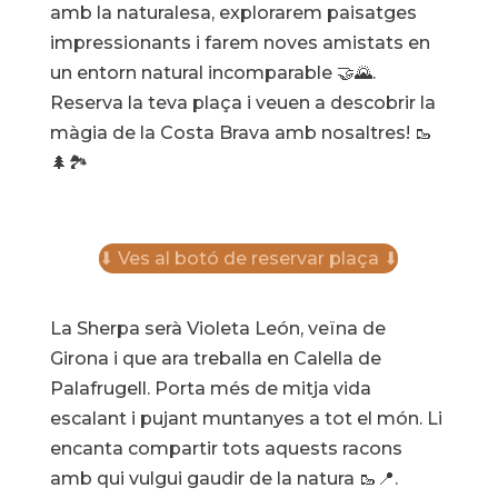
amb la naturalesa, explorarem paisatges
impressionants i farem noves amistats en
un entorn natural incomparable 🤝🌄.
Reserva la teva plaça i veuen a descobrir la
màgia de la Costa Brava amb nosaltres! 🥾
🌲🏞️
⬇ Ves al botó de reservar plaça ⬇
La Sherpa serà Violeta León, veïna de
Girona i que ara treballa en Calella de
Palafrugell. Porta més de mitja vida
escalant i pujant muntanyes a tot el món. Li
encanta compartir tots aquests racons
amb qui vulgui gaudir de la natura 🥾📍.