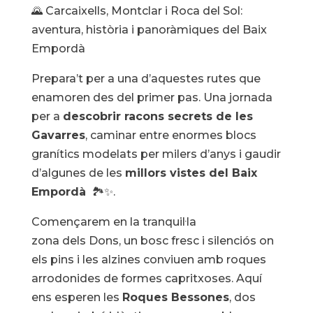
🌄 Carcaixells, Montclar i Roca del Sol:
aventura, història i panoràmiques del Baix
Empordà
Prepara’t per a una d’aquestes rutes que
enamoren des del primer pas. Una jornada
per a
descobrir racons secrets de les
Gavarres
, caminar entre enormes blocs
granítics modelats per milers d’anys i gaudir
d’algunes de les
millors vistes del Baix
Empordà
🏞️✨.
Començarem en la tranquil·la
zona dels Dons, un bosc fresc i silenciós on
els pins i les alzines conviuen amb roques
arrodonides de formes capritxoses. Aquí
ens esperen les
Roques Bessones
, dos