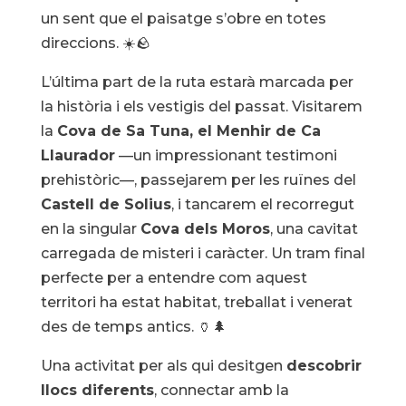
un sent que el paisatge s’obre en totes
direccions. ☀️🪨
L’última part de la ruta estarà marcada per
la història i els vestigis del passat. Visitarem
la
Cova de Sa Tuna, el Menhir de Ca
Llaurador
—un impressionant testimoni
prehistòric—, passejarem per les ruïnes del
Castell de Solius
, i tancarem el recorregut
en la singular
Cova dels Moros
, una cavitat
carregada de misteri i caràcter. Un tram final
perfecte per a entendre com aquest
territori ha estat habitat, treballat i venerat
des de temps antics. 🏺🌲
Una activitat per als qui desitgen
descobrir
llocs diferents
, connectar amb la