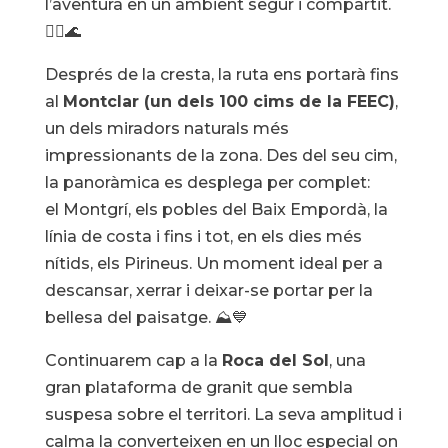
l’aventura en un ambient segur i compartit.
🧗‍♀️🌊
Després de la cresta, la ruta ens portarà fins
al
Montclar (un dels 100 cims de la FEEC)
,
un dels miradors naturals més
impressionants de la zona. Des del seu cim,
la panoràmica es desplega per complet:
el Montgrí, els pobles del Baix Empordà, la
línia de costa i fins i tot, en els dies més
nítids, els Pirineus. Un moment ideal per a
descansar, xerrar i deixar-se portar per la
bellesa del paisatge. ⛰️💙
Continuarem cap a la
Roca del Sol
, una
gran plataforma de granit que sembla
suspesa sobre el territori. La seva amplitud i
calma la converteixen en un lloc especial on