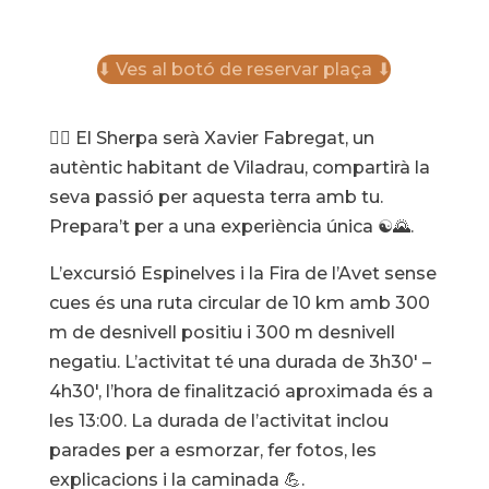
⬇ Ves al botó de reservar plaça ⬇
🚶‍♂️ El Sherpa serà Xavier Fabregat, un
autèntic habitant de Viladrau, compartirà la
seva passió per aquesta terra amb tu.
Prepara’t per a una experiència única ☯🌄.
L’excursió Espinelves i la Fira de l’Avet sense
cues és una ruta circular de 10 km amb 300
m de desnivell positiu i 300 m desnivell
negatiu. L’activitat té una durada de 3h30′ –
4h30′, l’hora de finalització aproximada és a
les 13:00. La durada de l’activitat inclou
parades per a esmorzar, fer fotos, les
explicacions i la caminada 💪.