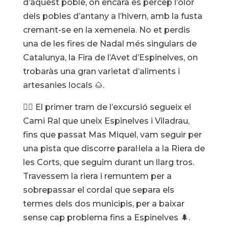
d’aquest poble, on encara es percep l’olor
dels pobles d’antany a l’hivern, amb la fusta
cremant-se en la xemeneia. No et perdis
una de les fires de Nadal més singulars de
Catalunya, la Fira de l’Avet d’Espinelves, on
trobaràs una gran varietat d’aliments i
artesanies locals 🌰.
🚶‍♂️ El primer tram de l’excursió segueix el
Cami Ral que uneix Espinelves i Viladrau,
fins que passat Mas Miquel, vam seguir per
una pista que discorre paral·lela a la Riera de
les Corts, que seguim durant un llarg tros.
Travessem la riera i remuntem per a
sobrepassar el cordal que separa els
termes dels dos municipis, per a baixar
sense cap problema fins a Espinelves 🌲.