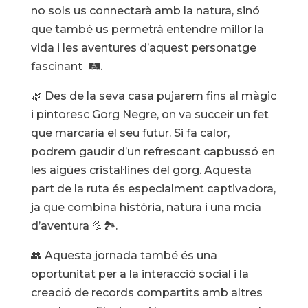
no sols us connectarà amb la natura, sinó
que també us permetrà entendre millor la
vida i les aventures d’aquest personatge
fascinant 🛤️.
🌿 Des de la seva casa pujarem fins al màgic
i pintoresc Gorg Negre, on va succeir un fet
que marcaria el seu futur. Si fa calor,
podrem gaudir d’un refrescant capbussó en
les aigües cristal·lines del gorg. Aquesta
part de la ruta és especialment captivadora,
ja que combina història, natura i una mcia
d’aventura 💦🏞️.
👥 Aquesta jornada també és una
oportunitat per a la interacció social i la
creació de records compartits amb altres