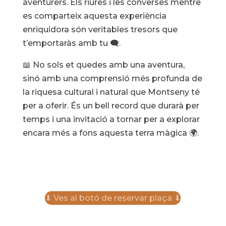
aventurers. Els riures i les converses mentre
es comparteix aquesta experiència
enriquidora són veritables tresors que
t’emportaràs amb tu 🗨️.
📖 No sols et quedes amb una aventura,
sinó amb una comprensió més profunda de
la riquesa cultural i natural que Montseny té
per a oferir. És un bell record que durarà per
temps i una invitació a tornar per a explorar
encara més a fons aquesta terra màgica 🌍.
⬇ Ves al botó de reservar plaça ⬇