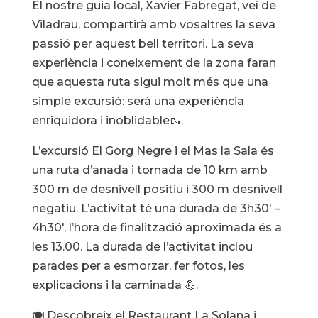
El nostre guia local, Xavier Fabregat, veí de
Viladrau, compartirà amb vosaltres la seva
passió per aquest bell territori. La seva
experiència i coneixement de la zona faran
que aquesta ruta sigui molt més que una
simple excursió: serà una experiència
enriquidora i inoblidable🥾.
L’excursió El Gorg Negre i el Mas la Sala és
una ruta d’anada i tornada de 10 km amb
300 m de desnivell positiu i 300 m desnivell
negatiu. L’activitat té una durada de 3h30′ –
4h30′, l’hora de finalització aproximada és a
les 13.00. La durada de l’activitat inclou
parades per a esmorzar, fer fotos, les
explicacions i la caminada 💪.
🍽️ Descobreix el Restaurant La Solana i