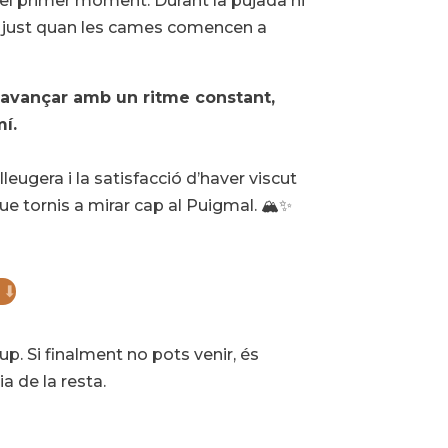
del primer moment. Durant la pujada hi
en just quan les cames comencen a
avançar amb un ritme constant,
mí.
ugera i la satisfacció d’haver viscut
tornis a mirar cap al Puigmal. 🏔️✨
l ⬇
up. Si finalment no pots venir, és
a de la resta.