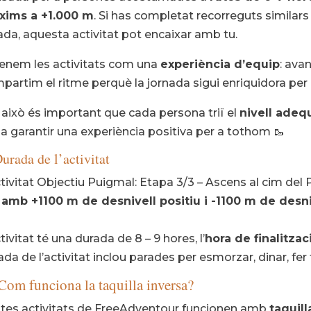
xims a +1.000 m
. Si has completat recorreguts similar
ada, aquesta activitat pot encaixar amb tu.
enem les activitats com una
experiència d’equip
: ava
partim el ritme perquè la jornada sigui enriquidora per 
 això és important que cada persona triï el
nivell adeq
 a garantir una experiència positiva per a tothom 🥾
urada de l’activitat
ctivitat Objectiu Puigmal: Etapa 3/3 – Ascens al cim del
amb +1100 m de desnivell positiu i -1100 m de desni
tivitat té una durada de 8 – 9 hores, l’
hora de finalitzac
ada de l’activitat inclou parades per esmorzar, dinar, fer 
Com funciona la taquilla inversa?
tes activitats de FreeAdventour funcionen amb
taquill