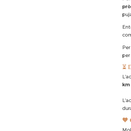
prò
puj
Ent
com
Per
per
⏳ D
L’a
km 
L’ac
dur
🧡 
Mol