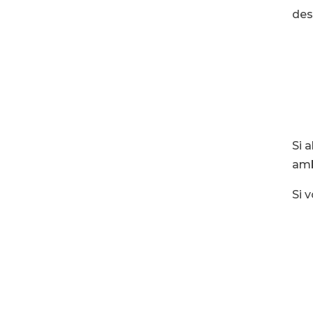
des
Si 
amb
Si 