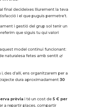
 al final decideixes lliurement la teva
atisfacció i el que puguis permetre’t.
ent i gestió del grup sol tenir un
preferim que siguis tu qui valori
e aquest model continuï funcionant:
de naturalesa fetes amb sentit 🌿
s
i, des d’allí, ens organitzarem per a
El trajecte dura aproximadament
30
serva prèvia
i té un cost de
5 € per
 a repartir places, compartir