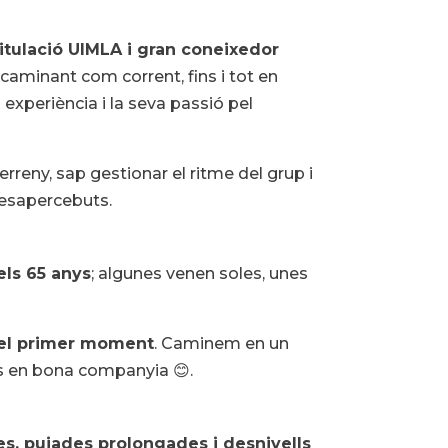
tulació UIMLA i gran coneixedor
aminant com corrent, fins i tot en
 experiència i la seva passió pel
reny, sap gestionar el ritme del grup i
desapercebuts.
 els 65 anys
; algunes venen soles, unes
del primer moment
. Caminem en un
ls en bona companyia 😊.
es, pujades prolongades i desnivells