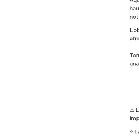
Aqu
hau
nota
L’o
afr
Tor
una
⚠️ 
imp
⭐
L