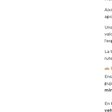
Això
apo
Una
val
l’e
La 
rut
🚗 
Ens
puj
min
En 
veh