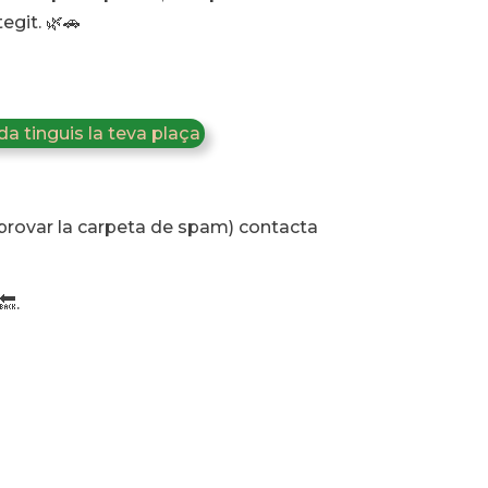
egit. 🌿🚗
a tinguis la teva plaça
mprovar la carpeta de spam) contacta
🔙.