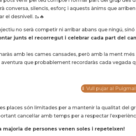
í pots venir pel teu compte i formar part del grup des 
rà conversa, silencis, esforç i aquests ànims que arrib
r el desnivell. 🥾🔥
bjectiu no serà competir ni arribar abans que ningú, sinó
ontar junts el recorregut i celebrar cada part del ca
naràs amb les cames cansades, però amb la ment més lle
 aventura que probablement recordaràs cada vegada que 
⬇ Vull pujar al Puigma
Les places són limitades per a mantenir la qualitat del gr
ortant cancel·lar amb temps per a respectar l’experiènci
a majoria de persones venen soles i repeteixen!