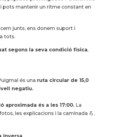
s i pots mantenir un ritme constant en
ncem junts, ens donem suport i
a tots.
uat segons la seva condició física
,
 Puigmal és una
ruta circular de 15,0
vell negatiu.
ió aproximada és a les 17:00.
La
fotos, les explicacions i la caminada 💪.
a inversa
.