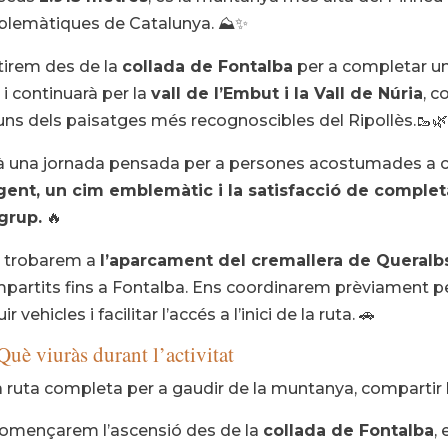
lemàtiques de Catalunya. ⛰️✨
tirem des de la
collada de Fontalba
per a completar una
 i continuarà per la
vall de l’Embut i la Vall de Núria
, 
uns dels paisatges més recognoscibles del Ripollès.🥾🌿
à una jornada pensada per a persones acostumades a
gent, un cim emblemàtic i la satisfacció de comple
grup.
🔥
 trobarem a
l’aparcament del cremallera de Queralb
partits fins a Fontalba. Ens coordinarem prèviament pe
ir vehicles i facilitar l’accés a l’inici de la ruta. 🚗
Què viuràs durant l’activitat
 ruta completa per a gaudir de la muntanya, compartir l’es
omençarem l’ascensió des de la
collada de Fontalba
,