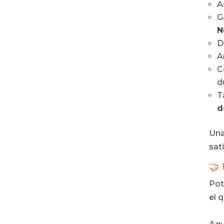
A
G
N
D
A
C
d
T
d
Una
sat
🤝 
Pot
el 