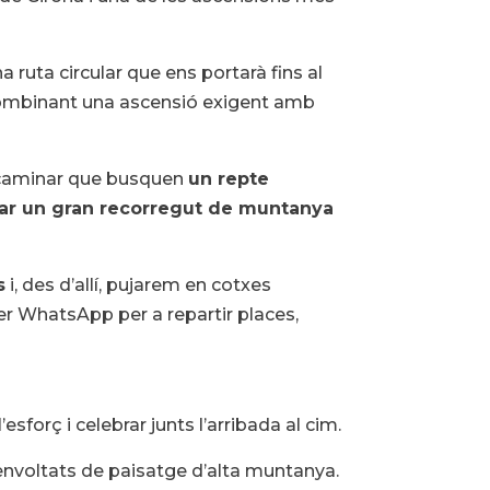
 ruta circular que ens portarà fins al
combinant una ascensió exigent amb
 caminar que busquen
un repte
tar un gran recorregut de muntanya
s
i, des d’allí, pujarem en cotxes
r WhatsApp per a repartir places,
forç i celebrar junts l’arribada al cim.
 envoltats de paisatge d’alta muntanya.