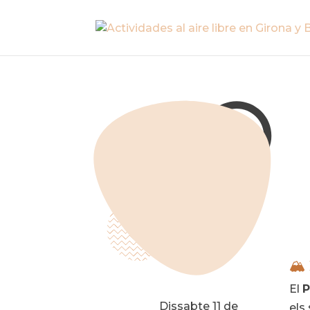
🏔️
El
P
Dissabte 11 de
els