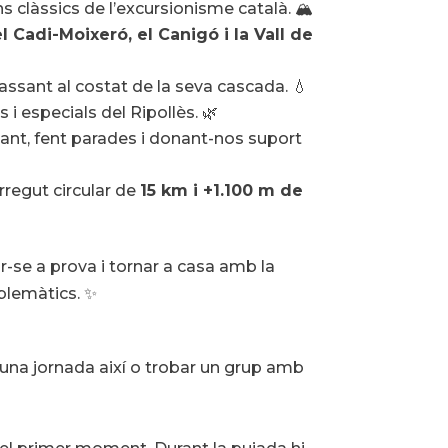
ns clàssics de l’excursionisme català. 🏔️
l Cadi-Moixeró, el Canigó i la Vall de
 passant al costat de la seva cascada. 💧
i especials del Ripollès. 🌿
nt, fent parades i donant-nos suport
regut circular de
15 km i +1.100 m de
r-se a prova i tornar a casa amb la
blemàtics. ✨
 una jornada així o trobar un grup amb