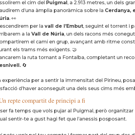
ssolirem el cim del
Puigmal
, a 2.913 metres, un dels gra
audirem d’una àmplia panoràmica sobre la
Cerdanya, e
úria
. 👀
escendirem per la
vall de l’Embut
, seguint el torrent i
rribarem a la
Vall de Núria
, un dels racons més coneguts 
ompartirem el camí en grup, avançant amb ritme consta
urant els trams més exigents. 🤝
ancarem la ruta tornant a Fontalba, completant un recor
esnivell.
🔄
 experiència per a sentir la immensitat del Pirineu, posa
isfacció d’haver aconseguit una dels seus cims més em
Un repte compartit de principi a fi
ser fa temps que vols pujar al Puigmal, però organitzar
qual sentir-te a gust hagi fet que l’anessis posposant.