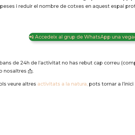
peses i reduir el nombre de cotxes en aquest espai prot
📲 Accedeix al grup de WhatsApp una vegad
abans de 24h de l’activitat no has rebut cap correu (co
 nosaltres 📩.
vols veure altres
activitats a la natura,
pots tornar a l’inici 