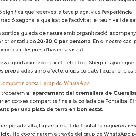
 significa que reserves la teva plaça, vius l’experiència i
rtació segons la qualitat de l’activitat, el teu nivell de s
 sortida guiada de natura amb organització, acompanyam
or orientatiu de
20-30 € per persona
. En el nostre cas, 
xperiència després d’haver-la viscut.
teva aportació reconeix el treball del Sherpa i ajuda qu
es preparades amb afecte, grups cuidats i experiències 
Compartir cotxe i grup de WhatsApp
 trobarem a l’
aparcament del cremallera de Queralb
ar en cotxes compartits fins a la collada de Fontalba. 
uts per una pista de terra en bon estat.
temporada alta, l’aparcament de Fontalba requereix
re
icle.
Ho coordinarem a través del grup de WhatsApp per