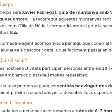
Sherpa
Sherpa serà
Xavier Fabregat, guia de muntanya amb ti
quest entorn.
Ha recorregut aquestes muntanyes tant c
ves com l’Olla de Núria, i compartirà amb el grup la seva
itori. 🧭🏔️
 jornada exigent acompanyada per algú que coneix el ter
 ajudar-te a descobrir detalls que fàcilment passarien 
Qui sol venir?
les nostres activitats participen persones entre els
30 i
res amb amics o parella, i moltes repeteixen.
és la teva primera vegada,
et sentiràs benvingut des 
ient pròxim i respectuós per a descobrir llocs especia
Nivell: Aventura
sada per a persones acostumades a
rutes de 6-7 hor