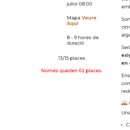
juliol 08:00
emb
Mapa
Veure
Sor
Aquí
cim
alg
8 - 9 hores de
duració
Ser
exi
13/15 places
en 
Només queden 02 places.
Ens
com
redu
🌄 
Una
C