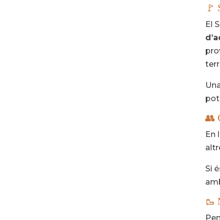
🚩 
El 
d’a
pro
terr
Una
pot
👥 
En 
alt
Si 
amb
🥾 
Pen