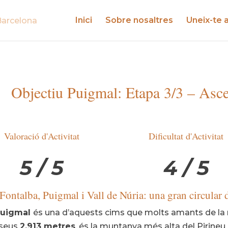
Inici
Sobre nosaltres
Uneix-te 
Objectiu Puigmal: Etapa 3/3 – Asce
Valoració d'Activitat
Dificultat d'Activitat
5 / 5
4 / 5
 Fontalba, Puigmal i Vall de Núria: una gran circular
uigmal
és una d’aquests cims que molts amants de la 
 seus
2.913 metres
, és la muntanya més alta del Pirineu