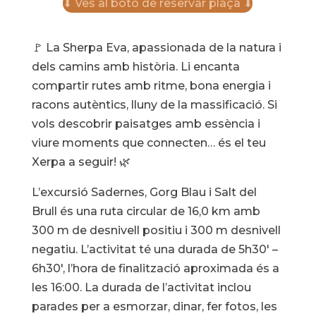
⬇ Ves al botó de reservar plaça ⬇
🚩 La Sherpa Eva, apassionada de la natura i
dels camins amb història. Li encanta
compartir rutes amb ritme, bona energia i
racons autèntics, lluny de la massificació. Si
vols descobrir paisatges amb essència i
viure moments que connecten… és el teu
Xerpa a seguir! 🌿
L’excursió Sadernes, Gorg Blau i Salt del
Brull és una ruta circular de 16,0 km amb
300 m de desnivell positiu i 300 m desnivell
negatiu. L’activitat té una durada de 5h30′ –
6h30′, l’hora de finalització aproximada és a
les 16:00. La durada de l’activitat inclou
parades per a esmorzar, dinar, fer fotos, les