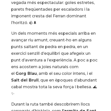
vegada més espectacular: goles estretes,
parets freqüentades per escaladors i la
imponent cresta del Ferran dominant
l’horitzó. 🪨🌲
Un dels moments més especials arriba en
avançar riu amunt, creuant-ho en alguns
punts saltant de pedra en pedra, en un
exercici senzill d’equilibri que afegeix un
punt d’aventura a l’experiència. A poc a poc
ens acostem a joies naturals com
el
Gorg Blau
, amb el seu color intens, i el
Salt del Brull
, que en èpoques d’abundant
cabal mostra tota la seva força i bellesa. 🌊
✨
Durant la ruta també descobrirem llocs
carregats d’història, com
l’ermita de Sant