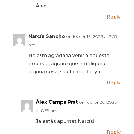
Àlex
Reply
Narcís Sancho
on febrer 19, 2026 at 7:53
am
Hola! m’agradaria venir a aquesta
excursió, agrairé que em digueu
alguna cosa, salut i muntanya
Reply
Àlex Camps Prat
on febrer 26, 2026
at 8:59 am
Ja estàs apuntat Narcís!
Reply