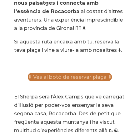
nous paisatges i connecta amb
l’essència de Rocacorba
al costat d’altres
aventurers. Una experiència imprescindible
a la província de Girona! 🚶‍♂️🌲
Si aquesta ruta encaixa amb tu, reserva la
teva plaça i vine a viure-la amb nosaltres ⬇️.
⬇ Ves al botó de reservar plaça ⬇
El Sherpa serà l’Àlex Camps que ve carregat
d’il·lusió per poder-vos ensenyar la seva
segona casa, Rocacorba. Des de petit que
freqüenta aquesta muntanya i ha viscut
multitud d’experiències diferents allà 🥾☯.