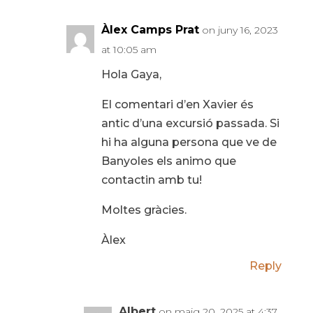
Àlex Camps Prat
on juny 16, 2023
at 10:05 am
Hola Gaya,
El comentari d’en Xavier és
antic d’una excursió passada. Si
hi ha alguna persona que ve de
Banyoles els animo que
contactin amb tu!
Moltes gràcies.
Àlex
Reply
Albert
on maig 20, 2025 at 4:37