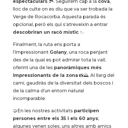
espectaculars
🏞️. Seguirem cap a la
cova
,
lloc de culte on es diu que va ser trobada la
Verge de Rocacorba. Aquesta parada és
opcional, però els qui s’atreveixin a entrar
descobriran un racó místic
✨.
Finalment, la ruta ens porta a
l’impressionant
Golany
, una roca penjant
des de la qual es pot admirar tota la vall,
oferint una de les
panoràmiques més
impressionants de la zona
📸🌅. Al llarg del
camí, gaudiràs de la diversitat dels boscos i
de la calma d’un entorn natural
incomparable.
🤝En les nostres activitats
participen
persones entre els 35 i els 60 anys
;
algunes venen soles, uns altres amb amics