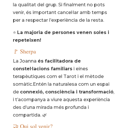
la qualitat del grup. Si finalment no pots
venir, és important cancel·lar amb temps
per a respectar l’experiència de la resta.
⭐
La majoria de persones venen soles i
repeteixen!
🚩 Sherpa
La Joanna
és facilitadora de
constel·lacions familiars
i eines
terapèutiques com el Tarot i el mètode
somàtic.Entén la naturalesa com un espai
de
connexió, consciència i transformació
,
i t’acompanya a viure aquesta experiència
des d’una mirada més profunda i
compartida. 🌿
🤝 Qui sol venir?