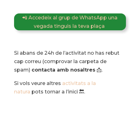
📲 Accedeix al grup de WhatsApp una
vegada tinguis la teva plaça
Si abans de 24h de l’activitat no has rebut
cap correu (comprovar la carpeta de
spam)
contacta amb nosaltres
📩.
Si vols veure altres
activitats a la
natura
pots tornar a l’inici 🔙.