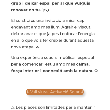
grup i deixar espai per al que vulguis
renovar en tu.
🌞🤝
El solstici és una invitació a mirar cap
endavant amb més llum. Agrair el viscut,
deixar anar el que ja pes i enfocar l’energia
en allò que vols fer créixer durant aquesta
nova etapa. 🔥
Una experiència suau, simbòlica i especial
per a començar l’estiu amb més c
alma,
força interior i connexió amb la natura.
🌻
⬇ Vull viure l’Activació Solar ⬇
⚠️ Les places són limitades per a mantenir