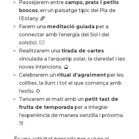
Passejarem entre
camps, prats i petits
boscos
, en un paisatge típic del Pla de
l’Estany. 🌾
Farem una
meditació guiada
per a
connectar amb l’energia del Sol i del
solstici. 🧘‍♀️
Realitzarem una
tirada de cartes
vinculada a l’arquetip solar, la claredat i les
noves intencions. 🔮
Celebrarem un
ritual d’agraïment
per les
collites, la llum i tot el que comença amb
l’estiu. 🌻
Tancarem el matí amb un
petit tast de
fruita de temporada
per a integrar
l’experiència de manera senzilla i pròxima.
🍑
És una activitat pensada per a viure el