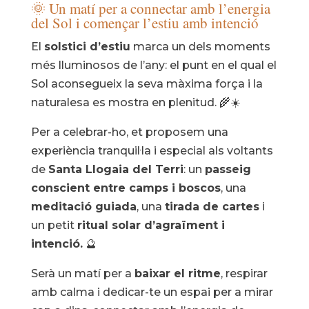
🌞 Un matí per a connectar amb l’energia
del Sol i començar l’estiu amb intenció
El
solstici d’estiu
marca un dels moments
més lluminosos de l’any: el punt en el qual el
Sol aconsegueix la seva màxima força i la
naturalesa es mostra en plenitud. 🌾☀️
Per a celebrar-ho, et proposem una
experiència tranquil·la i especial als voltants
de
Santa Llogaia del Terri
: un
passeig
conscient entre camps i boscos
, una
meditació guiada
, una
tirada de cartes
i
un petit
ritual solar d’agraïment i
intenció.
🔮
Serà un matí per a
baixar el ritme
, respirar
amb calma i dedicar-te un espai per a mirar