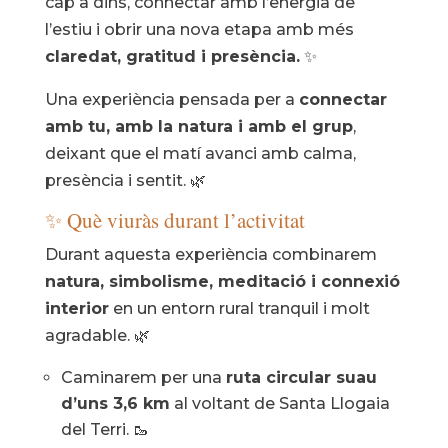
cap a dins, connectar amb l’energia de
l’estiu i obrir una nova etapa amb més
claredat, gratitud i presència.
✨
Una experiència pensada per a
connectar
amb tu, amb la natura i amb el grup
,
deixant que el matí avanci amb calma,
presència i sentit. 🌿
✨ Què viuràs durant l’activitat
Durant aquesta experiència combinarem
natura, simbolisme, meditació i connexió
interior
en un entorn rural tranquil i molt
agradable. 🌿
Caminarem per una
ruta circular suau
d’uns 3,6 km
al voltant de Santa Llogaia
del Terri. 🥾