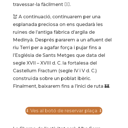
travessar-la fàcilment 🧚‍♀️.
💒 A continuació, continuarem per una
esplanada preciosa on ens quedarà les
ruïnes de l’antiga fàbrica d’argila de
Medinyà. Després pararem a un afluent del
riu Terri per a agafar força i pujar fins a
l’Església de Sants Metges que data del
segle XVII – XVIII d. C. la fortalesa del
Castellum Fractum (segle IV i V d. C.)
construïda sobre un poblat ibèric.
Finalment, baixarem fins a l’inici de ruta 🏰.
⬇ Ves al botó de reservar plaça ⬇