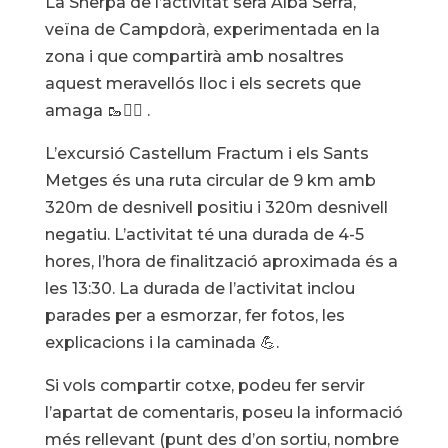
La Sherpa de l’activitat serà Alba Serra,
veïna de Campdorà, experimentada en la
zona i que compartirà amb nosaltres
aquest meravellós lloc i els secrets que
amaga 🥾🤸‍♀️ .
L’excursió Castellum Fractum i els Sants
Metges és una ruta circular de 9 km amb
320m de desnivell positiu i 320m desnivell
negatiu. L’activitat té una durada de 4-5
hores, l’hora de finalització aproximada és a
les 13:30. La durada de l’activitat inclou
parades per a esmorzar, fer fotos, les
explicacions i la caminada 💪.
Si vols compartir cotxe, podeu fer servir
l’apartat de comentaris, poseu la informació
més rellevant (punt des d’on sortiu, nombre